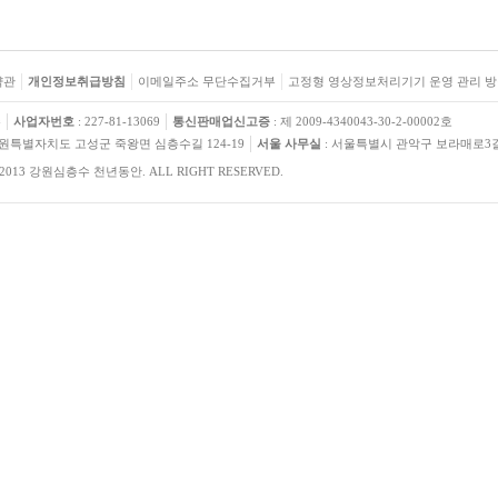
약관
개인정보취급방침
이메일주소 무단수집거부
고정형 영상정보처리기기 운영 관리 
수
사업자번호
: 227-81-13069
통신판매업신고증
: 제 2009-4340043-30-2-00002호
강원특별자치도 고성군 죽왕면 심층수길 124-19
서울 사무실
: 서울특별시 관악구 보라매로3길 
) 2013 강원심층수 천년동안. ALL RIGHT RESERVED.