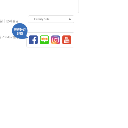
천년동안 쇼핑몰
Family Site
방침
윤리경영
대교홀딩스
대교에듀캠프
23 대교빌딩 8F
대교D&S
대교CNS
대교문화재단
마이다스 호텔&리조트
청평 마이다스 골프클럽
이천 마이다스 골프&리조트